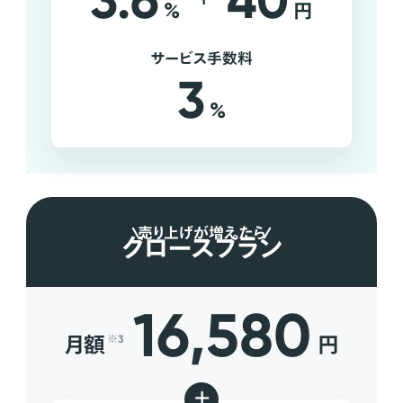
3.6
40
%
円
サービス手数料
3
%
売り上げが増えたら
グロースプラン
16,580
月額
円
※3
+