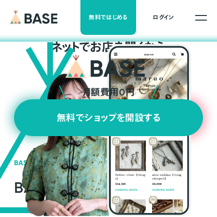
無料ではじめる
ログイン
ネ
ッ
ト
でお店を開くなら
月額費用0円
無料でショップを開設する
BASEの強み
BASEが強い3つの理由