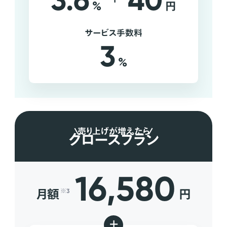
3.6
40
%
円
サービス手数料
3
%
売り上げが増えたら
グロースプラン
16,580
月額
円
※3
+