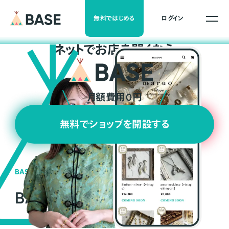
無料ではじめる
ログイン
ネ
ッ
ト
でお店を開くなら
月額費用0円
無料でショップを開設する
BASEの強み
BASEが強い3つの理由