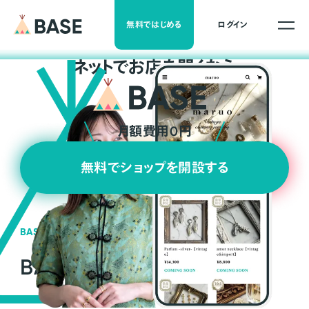
無料ではじめる
ログイン
ネ
ッ
ト
でお店を開くなら
月額費用0円
無料でショップを開設する
BASEの強み
BASEが強い3つの理由