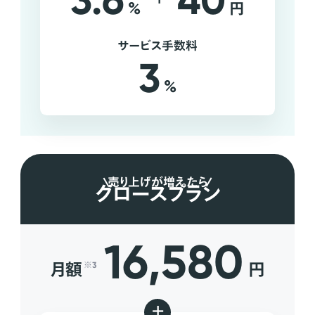
3.6
40
%
円
サービス手数料
3
%
売り上げが増えたら
グロースプラン
16,580
月額
円
※3
+